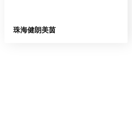
珠海健朗美茵