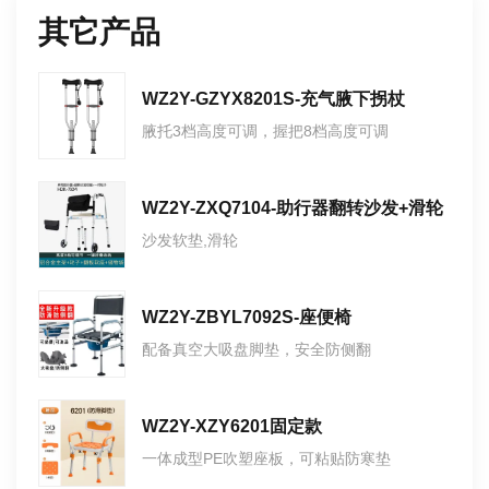
其它产品
WZ2Y-GZYX8201S-充气腋下拐杖
腋托3档高度可调，握把8档高度可调
WZ2Y-ZXQ7104-助行器翻转沙发+滑轮
沙发软垫,滑轮
WZ2Y-ZBYL7092S-座便椅
配备真空大吸盘脚垫，安全防侧翻
WZ2Y-XZY6201固定款
一体成型PE吹塑座板，可粘贴防寒垫