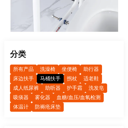
分类
所有产品
洗澡椅
坐便椅
助行器
床边扶手
马桶扶手
拐杖
适老鞋
成人纸尿裤
助听器
护手霜
洗发皂
吸痰器
雾化器
血糖/血压/血氧检测
体温计
防褥疮床垫