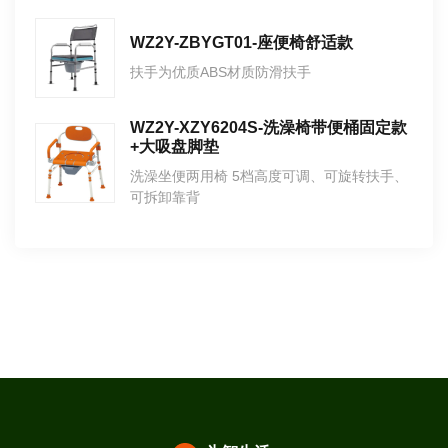
WZ2Y-ZBYGT01-座便椅舒适款
扶手为优质ABS材质防滑扶手
WZ2Y-XZY6204S-洗澡椅带便桶固定款
+大吸盘脚垫
洗澡坐便两用椅 5档高度可调、可旋转扶手、
可拆卸靠背