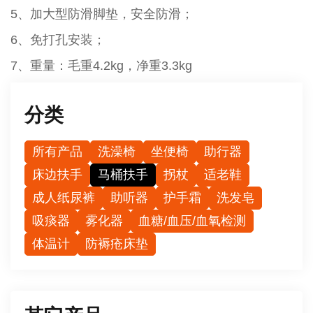
5、加大型防滑脚垫，安全防滑；
6、免打孔安装；
7、重量：毛重4.2kg，净重3.3kg
分类
所有产品
洗澡椅
坐便椅
助行器
床边扶手
马桶扶手
拐杖
适老鞋
成人纸尿裤
助听器
护手霜
洗发皂
吸痰器
雾化器
血糖/血压/血氧检测
体温计
防褥疮床垫