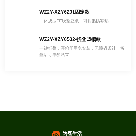
WZ2Y-XZY6201固定款
一体成型PE吹塑座板，可粘贴防寒垫
WZ2Y-XZY6502-折叠凹槽款
一键折叠，开箱即用免安装，无障碍设计，折
叠后可单独站立