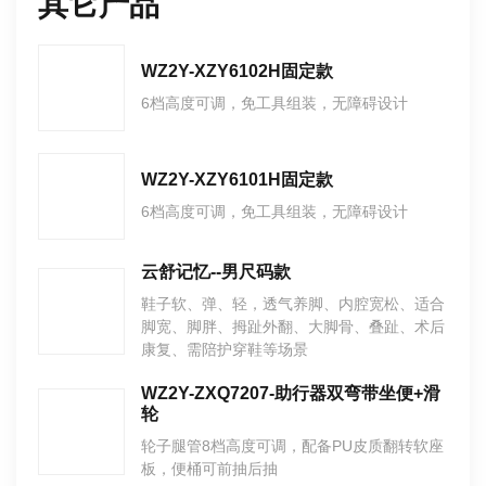
其它产品
WZ2Y-XZY6102H固定款
6档高度可调，免工具组装，无障碍设计
WZ2Y-XZY6101H固定款
6档高度可调，免工具组装，无障碍设计
云舒记忆--男尺码款
鞋子软、弹、轻，透气养脚、内腔宽松、适合
脚宽、脚胖、拇趾外翻、大脚骨、叠趾、术后
康复、需陪护穿鞋等场景
WZ2Y-ZXQ7207-助行器双弯带坐便+滑
轮
轮子腿管8档高度可调，配备PU皮质翻转软座
板，便桶可前抽后抽