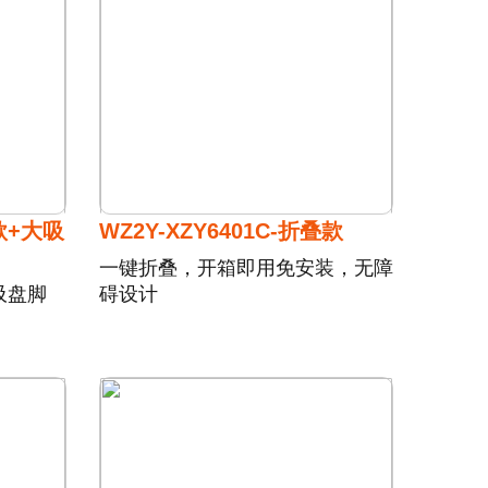
定款+大吸
WZ2Y-XZY6401C-折叠款
一键折叠，开箱即用免安装，无障
吸盘脚
碍设计