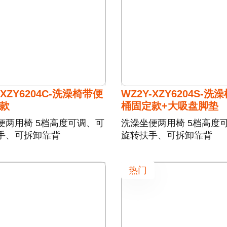
-XZY6204C-洗澡椅带便
WZ2Y-XZY6204S-洗
款
桶固定款+大吸盘脚垫
便两用椅 5档高度可调、可
洗澡坐便两用椅 5档高度
手、可拆卸靠背
旋转扶手、可拆卸靠背
热门