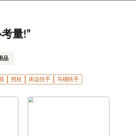
考量!”
用品
器
拐杖
床边扶手
马桶扶手