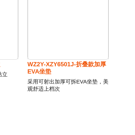
款
WZ2Y-XZY6501J-折叠款加厚
EVA坐垫
站立
采用可射出加厚可拆EVA坐垫，美
观舒适上档次