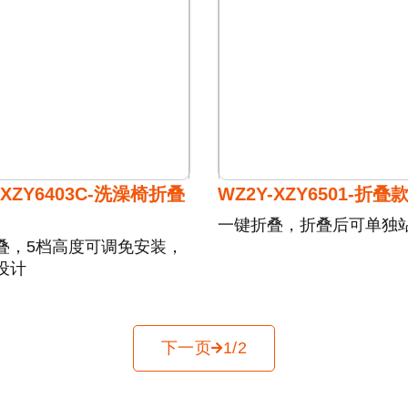
-XZY6403C-洗澡椅折叠
WZ2Y-XZY6501-折叠
一键折叠，折叠后可单独
叠，5档高度可调免安装，
设计
下一页
1/2
