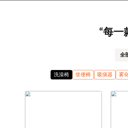
“每一
全
洗澡椅
坐便椅
吸痰器
雾