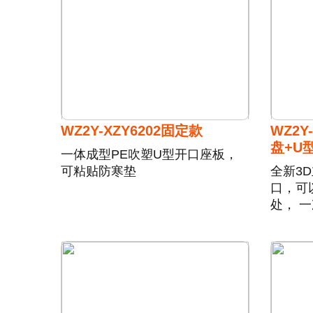
WZ2Y-XZY6202固定款
WZ2Y
盘+U
一体成型PE吹塑U型开口座板，
可粘贴防寒垫
全新3
口，可
处， 