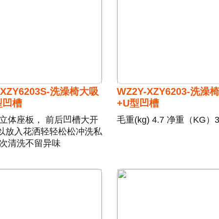
-XZY6203S-洗澡椅大吸
WZ2Y-XZY6203-洗
型凹槽
+U型凹槽
D立体座板， 前后凹槽大开
毛重(kg) 4.7 净重（KG）3
以放入花洒轻轻松松冲洗私
一次清洗不留异味